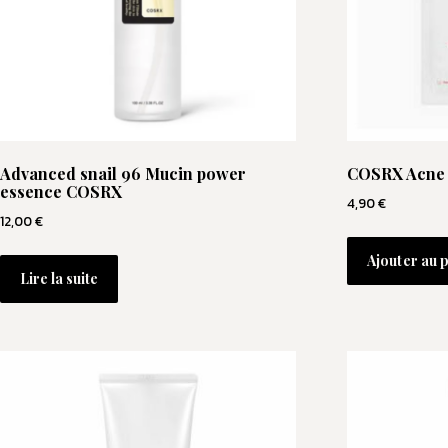
Advanced snail 96 Mucin power
COSRX Acne 
essence COSRX
4,90
€
12,00
€
Ajouter au 
Lire la suite