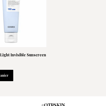
Light Invisible Sunscreen
panier
#OTRSKIN