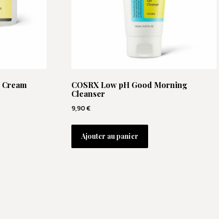
2 Cream
COSRX Low pH Good Morning
Cleanser
9,90
€
Ajouter au panier