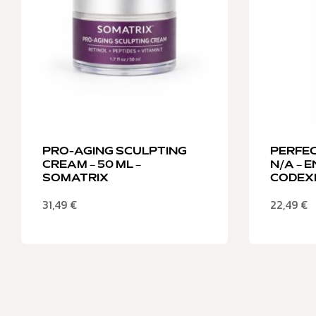
PRO-AGING SCULPTING
PERFEC
CREAM – 50 ML –
N/A – 
SOMATRIX
CODEX
31,49
€
22,49
€