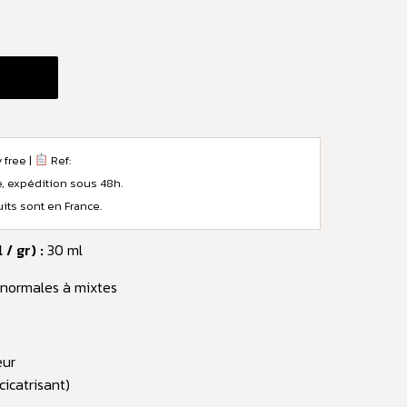
 free |
Ref:
e, expédition sous 48h.
ts sont en France.
/ gr) :
30 ml
normales à mixtes
eur
cicatrisant)
)