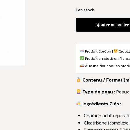
1 en stock
Ajouter au panier
Produit Coréen |
Cruelty
Produit en stock en Franc
Aucune douane, les produi
Contenu / Format (ml 
Type de peau :
Peaux 
Ingrédients Clés :
Charbon actif réparat
Cicatrisone (complexe 
Pigments teintés (10%