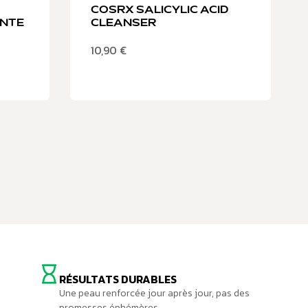
COSRX SALICYLIC ACID
ANTE
CLEANSER
10,90
€
RÉSULTATS DURABLES
Une peau renforcée jour après jour, pas des
promesses éphémères