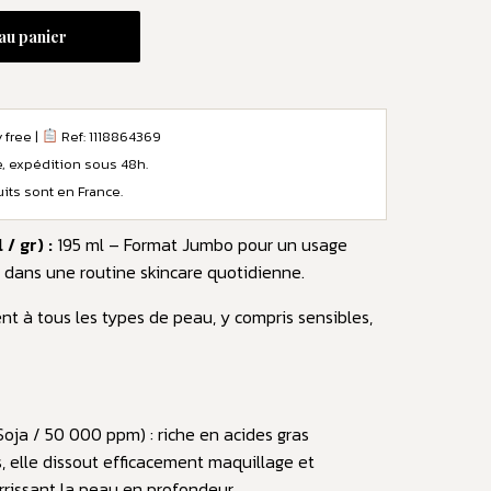
au panier
 free |
Ref: 1118864369
e, expédition sous 48h.
ts sont en France.
/ gr) :
195 ml – Format Jumbo pour un usage
l dans une routine skincare quotidienne.
t à tous les types de peau, y compris sensibles,
Soja / 50 000 ppm) : riche en acides gras
s, elle dissout efficacement maquillage et
rissant la peau en profondeur.