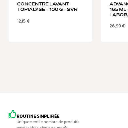
CONCENTRÉ LAVANT
ADVANC
TOPIALYSE – 100 G – SVR
165 ML
LABOR
12,15
€
26,99
€
ROUTINE SIMPLIFIÉE
Uniquement le nombre de produits
nécessaires, rien de superflu