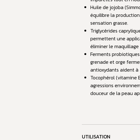
Huile de jojoba (Simmo
équilibre la productio
sensation grasse.
Triglycérides caprylique
permettent une applica
éliminer le maquillage
Ferments probiotiques 
grenade et orge fermen
antioxydants aident à a
Tocophérol (vitamine E
agressions environneme
douceur de la peau ap
UTILISATION