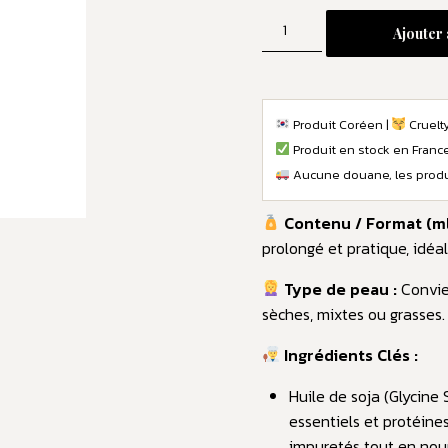
Ajouter 
Produit Coréen |
Cruelty
Produit en stock en Franc
Aucune douane, les produi
Contenu / Format (ml 
prolongé et pratique, idéa
Type de peau :
Convien
sèches, mixtes ou grasses.
Ingrédients Clés :
Huile de soja (Glycine 
essentiels et protéine
impuretés tout en nour