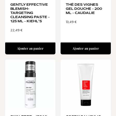
GENTLY EFFECTIVE
THÉ DES VIGNES
BLEMISH-
GEL DOUCHE – 200
TARGETING
ML – CAUDALIE
CLEANSING PASTE –
13,49
€
125 ML – KIEHL’S
22,49
€
Ajouter au panier
Ajouter au panier