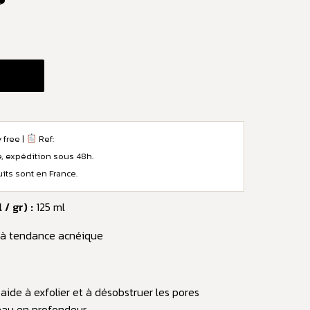
 free |
Ref:
e, expédition sous 48h.
ts sont en France.
/ gr) :
125 ml
à tendance acnéique
aide à exfolier et à désobstruer les pores
peau en profondeur