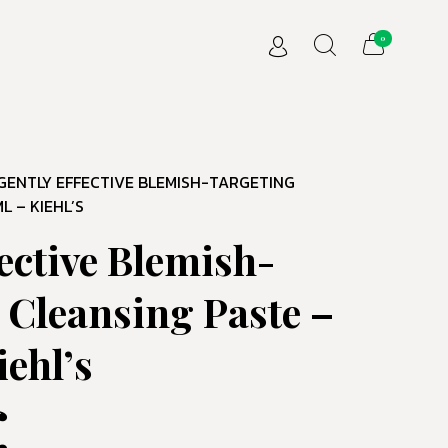
0
GENTLY EFFECTIVE BLEMISH-TARGETING
L – KIEHL’S
ective Blemish-
 Cleansing Paste –
iehl’s
€