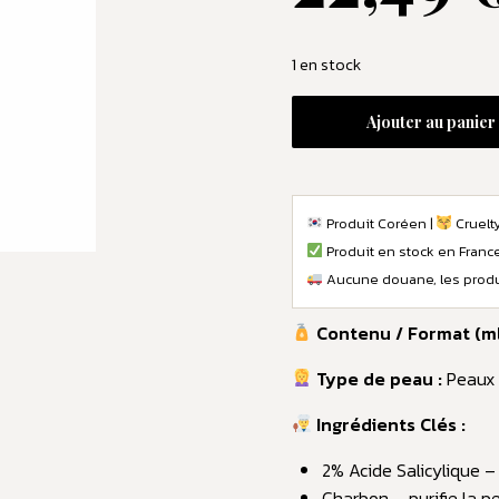
1 en stock
Ajouter au panier
Produit Coréen |
Cruelty
Produit en stock en Franc
Aucune douane, les produi
Contenu / Format (ml 
Type de peau :
Peaux 
Ingrédients Clés :
2% Acide Salicylique – 
Charbon – purifie la 